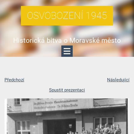
OSVOBOZENÍ 1945
Historická bitva o Moravské město
Předchozí
Následující
Spustit prezentaci