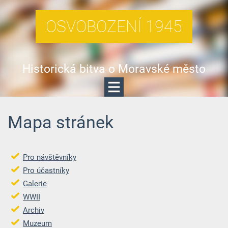
OSVOBOZENÍ 1945
Historická bitva o Moravské město
Mapa stránek
Pro návštěvníky
Pro účastníky
Galerie
WWII
Archiv
Muzeum