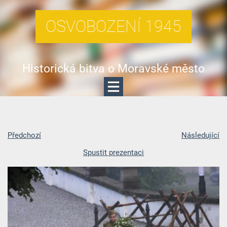
OSVOBOZENÍ 1945
Historická bitva o Moravské město
Předchozí
Následující
Spustit prezentaci