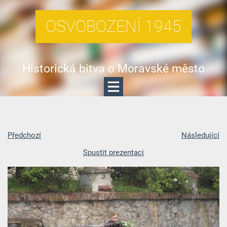
OSVOBOZENÍ 1945
Historická bitva o Moravské město
Předchozí
Následující
Spustit prezentaci